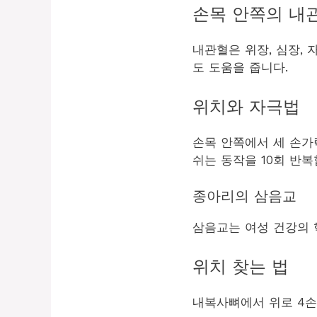
손목 안쪽의 내
내관혈은 위장, 심장,
도 도움을 줍니다.
위치와 자극법
손목 안쪽에서 세 손가
쉬는 동작을 10회 반
종아리의 삼음교
삼음교는 여성 건강의 
위치 찾는 법
내복사뼈에서 위로 4손