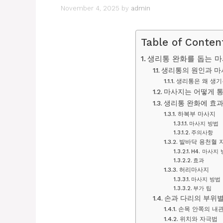
November 4, 2025
by
admin
Table of Conten
생리통 완화를 돕는 
생리통의 원인과 마
생리통은 왜 생기
마사지는 어떻게 
생리통 완화에 효
하복부 마사지
마사지 방법
주의사항
발바닥 용천혈 
H4. 마사지
효과
허리마사지
마사지 방법
부가 팁
손과 다리의 부위별
손목 안쪽의 내
위치와 자극법