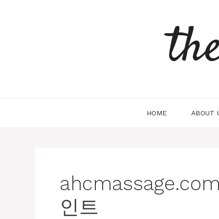
Skip
to
th
content
HOME
ABOUT 
ahcmassage.
인트